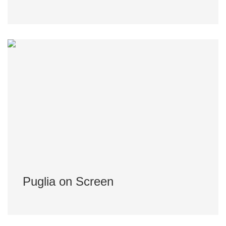
Puglia on Screen