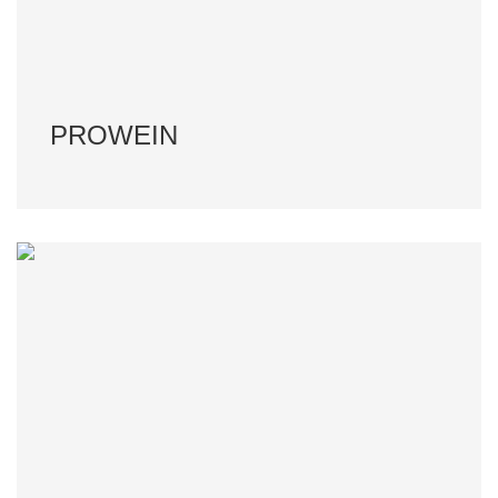
PROWEIN