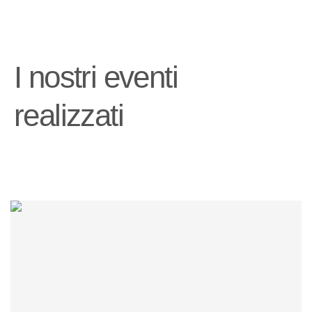
I nostri eventi
realizzati