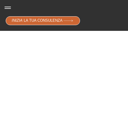
+ Agenzia
+ Servizi
+ Portfolio
+ Contatti
INIZIA
LA TUA CONSULENZA